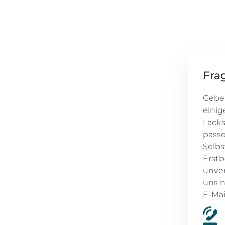
Fra
Geben
einig
Lacks
passe
Selbs
Erstb
unver
uns n
E-Mai