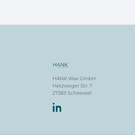
HANK Wax GmbH
Hetzweger Str. 7
27383 Scheessel